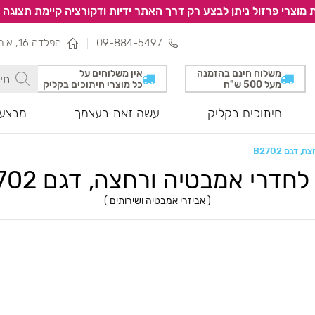
 מוצרי פרזול ניתן לבצע רק דרך האתר ידיות ודקורציה קיימת תצוגה 
09-884-5497
הפלדה 16, א.ת צפוני, נתניה
משלוח חינם בהזמנה
אין משלוחים על
מעל 500 ש"ח
כל מוצרי חיתוכים בקליק
חיתוכים בקליק
עשה זאת בעצמך
מבצעי
דגם B2702
לחדרי אמבטיה ורחצה, דגם B2702
(
אביזרי אמבטיה ושירותים
)