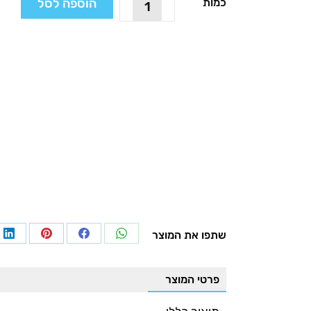
הוספה לסל
כמות
של
כוס
לחדרי
אמבטיה
ורחצה,
דגם
B2702
שתפו את המוצר
re
Share
Share
Share
on
on
on
on
פרטי המוצר
In
Pinterest
Facebook
WhatsApp