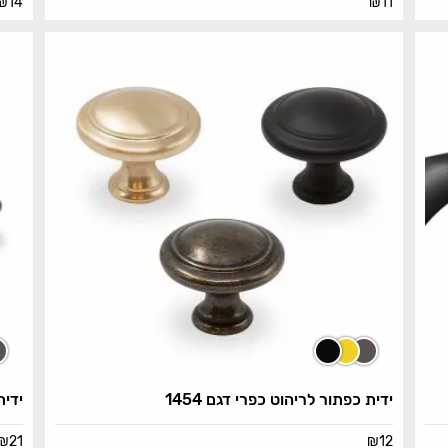
₪
14
₪
11
ידית כפתור לריהוט כפרי דגם 1454
ידית
₪
21
₪
12