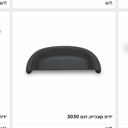
₪
11
₪
11
ידית קונכייה, דגם 3030
ידית