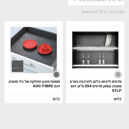
מציג את כל 2 התוצאות
מדפים לייבוש כלים, להרכבה בארון
משטח מונע החלקה של כלי מטבח,
מטבח, עומק מדפים 254 מ"מ, דגם
דגם AGO-FIBRE
STLP
₪
12
₪
92