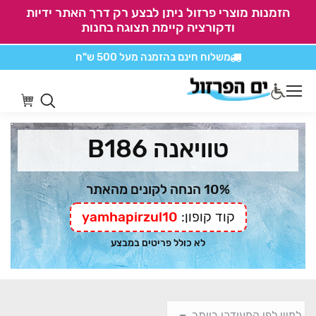
הזמנות מוצרי פרזול ניתן לבצע רק דרך האתר ידיות
ודקורציה קיימת תצוגה בחנות
משלוח חינם בהזמנה
מעל 500 ש"ח
אין משלוחים על
כל מוצרי חיתוכים בקליק
טוויאנה B186
10% הנחה לקונים מהאתר
קוד קופון:
yamhapirzul10
לא כולל פריטים במבצע