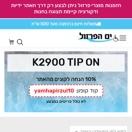
הזמנות מוצרי פרזול ניתן לבצע רק דרך האתר ידיות
ודקורציה קיימת תצוגה בחנות
משלוח חינם בהזמנה
מעל 500 ש"ח
אין משלוחים על
כל מוצרי חיתוכים בקליק
K2900 TIP ON
10% הנחה לקונים מהאתר
קוד קופון:
yamhapirzul10
לא כולל פריטים במבצע