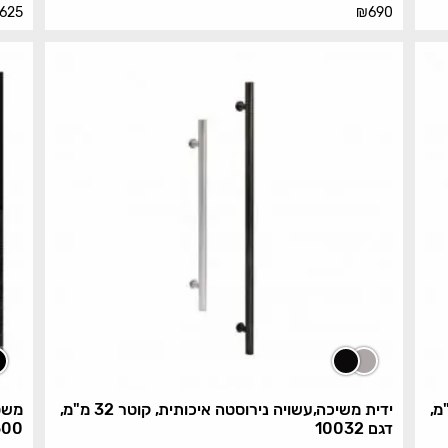
625
₪
690
טה איכותית, קוטר 25 מ"מ,
ידית משיכה,עשויה נירוסטה איכותית, קוטר 32 מ"מ,
משטח
דגם 10032
600