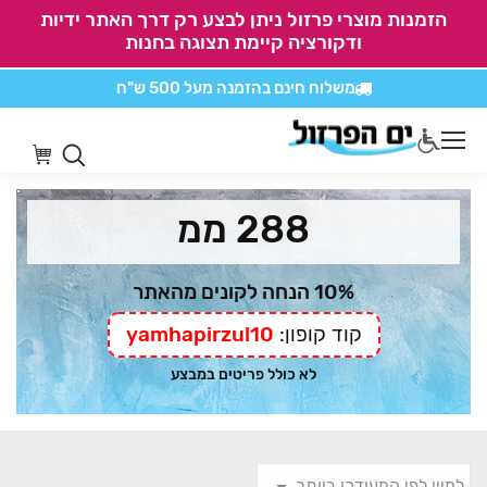
הזמנות מוצרי פרזול ניתן לבצע רק דרך האתר ידיות
ודקורציה קיימת תצוגה בחנות
משלוח חינם בהזמנה
מעל 500 ש"ח
אין משלוחים על
כל מוצרי חיתוכים בקליק
288 ממ
10% הנחה לקונים מהאתר
קוד קופון:
yamhapirzul10
לא כולל פריטים במבצע