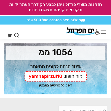
הזמנות מוצרי פרזול ניתן לבצע רק דרך האתר ידיות
ודקורציה קיימת תצוגה בחנות
משלוח חינם בהזמנה
מעל 500 ש"ח
אין משלוחים על
כל מוצרי חיתוכים בקליק
1056 ממ
10% הנחה לקונים מהאתר
קוד קופון:
yamhapirzul10
לא כולל פריטים במבצע