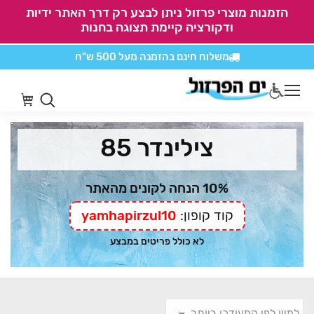
הזמנות מוצרי פרזול ניתן לבצע רק דרך האתר ידיות
ודקורציה קיימת תצוגה בחנות
משלוח חינם בהזמנה
מעל 500 ש"ח
אין משלוחים על
כל מוצרי חיתוכים בקליק
צילינדר 85
10% הנחה לקונים מהאתר
קוד קופון:
yamhapirzul10
לא כולל פריטים במבצע