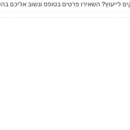
ים לייעוץ? השאירו פרטים בטופס ונשוב אליכם בה
ידע ליצירת קשר
שירותים
ניווט מהיר
ן למטבח
חיתוכים בקליק
מי אנחנו
פינות המטבח
עשה זאת בעצמך
חנות
רותים
מחלקת ידיות
מה חדש
בח
מחלקת פירזול
תנאי שימוש
בחים
מחלקת מטבחים
מדיניות הפרטי
מחלקת עצים ולבידים
הצהרת נגישות