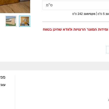
ס"מ
ם:
5 ס"מ
|
מקסימום:
242 ס"מ
מידות המוצר הרצויות ולוודא שהינן בטווח
Sha
Linked
מפר
עובי