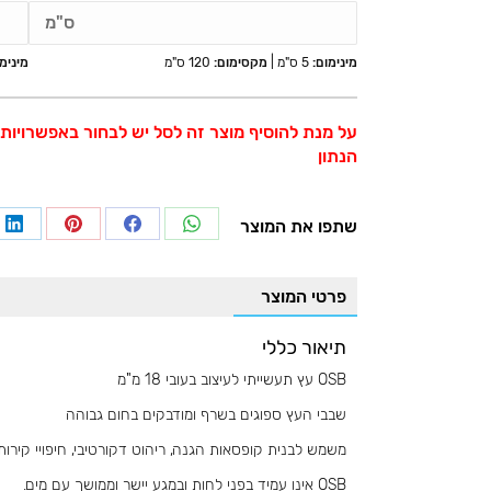
ס"מ
מינימום:
5 ס"מ
|
מקסימום:
120 ס"מ
מינימו
על מנת להוסיף מוצר זה לסל יש לבחור באפשרויות ו
הנתון
שתפו את המוצר
re
Share
Share
Share
on
on
on
on
פרטי המוצר
In
Pinterest
Facebook
WhatsApp
תיאור כללי
OSB עץ תעשייתי לעיצוב בעובי 18 מ"מ
שבבי העץ ספוגים בשרף ומודבקים בחום גבוהה
משמש לבנית קופסאות הגנה, ריהוט דקורטיבי, חיפויי קירות
OSB אינו עמיד בפני לחות ובמגע יישר וממושך עם מים.