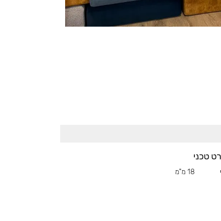
ט טכני
18 מ"מ