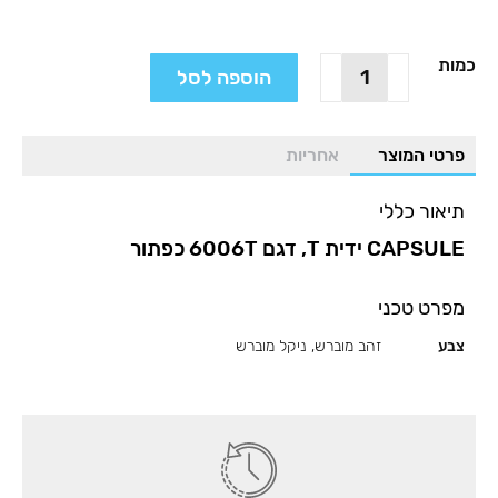
כמות
כמות
הוספה לסל
של
CAPSULE
ידית
פרטי המוצר
אחריות
T,
דגם
תיאור כללי
6006T
כפתור
CAPSULE ידית T, דגם 6006T כפתור
מפרט טכני
צבע
זהב מוברש, ניקל מוברש