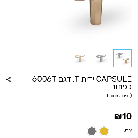
CAPSULE ידית T, דגם 6006T
כפתור
(
ידיות כפתור
)
₪
10
צבע
זהב מוברש
ניקל מוברש