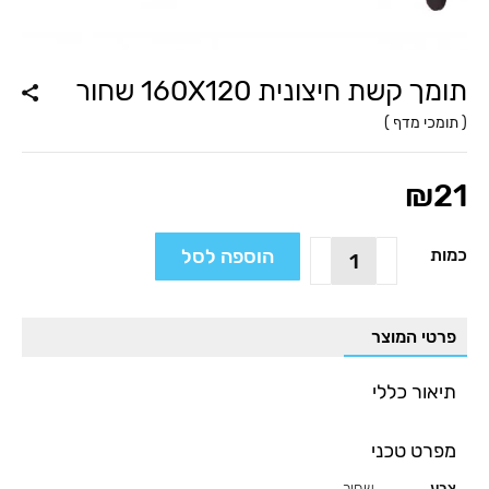
תומך קשת חיצונית 160X120 שחור
(
תומכי מדף
)
₪
21
כמות
הוספה לסל
כמות
של
תומך
קשת
פרטי המוצר
חיצונית
160X120
תיאור כללי
שחור
מפרט טכני
צבע
שחור