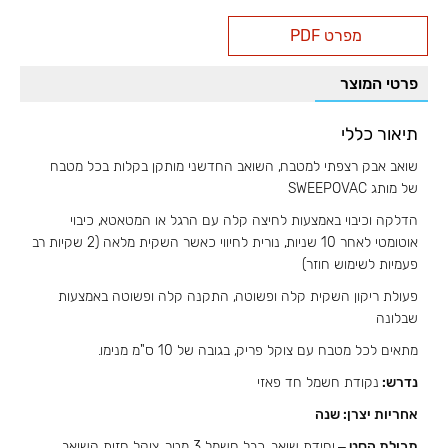
אבק
מפרט PDF
רצפתי
לצוקל
פרטי המוצר
מטבח
תיאור כללי
שואב אבק רצפתי למטבח, השואב החדשני מותקן בקלות בכל מטבח
של מותג SWEEPOVAC
הדלקה וכיבוי באמצעות לחיצה קלה עם הרגל או המטאטא, כיבוי
אוטומטי לאחר 10 שניות, נורית לחיווי כאשר השקית מלאה (2 שקיות רב
פעמיות לשימוש חוזר)
פעולת ריקון השקית קלה ופשוטה, התקנה קלה ופשוטה באמצעות
שבלונה
מתאים לכל מטבח עם צוקל פריק, בגובה של 10 ס"מ מנימו.
נדרש:
נקודת חשמל חד פאזי
אחריות יצרן: שנה
תכולת הסט –
יחידת שואב, כבל חשמל 3 מטר, צוקל חזית השואב,