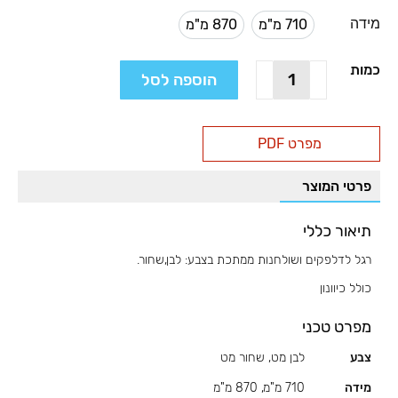
מידה
710 מ"מ
870 מ"מ
710 מ"מ
870 מ"מ
כמות
כמות
הוספה לסל
של
רגל
דלפק
מפרט PDF
עם
כוונון,
פרטי המוצר
דגם
LG60
תיאור כללי
רגל לדלפקים ושולחנות ממתכת בצבע: לבן,שחור.
כולל כיוונון
מפרט טכני
צבע
לבן מט, שחור מט
מידה
710 מ"מ, 870 מ"מ