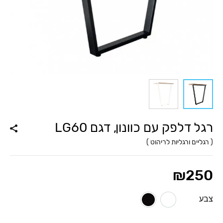
רגל דלפק עם כוונון, דגם LG60
(
רגליים ורגליות לריהוט
)
₪
250
צבע
לבן מט
שחור מט