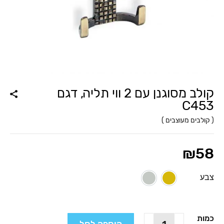
קולב מסוגנן עם 2 ווי תליה, דגם
C453
(
קולבים מעוצבים
)
₪
58
צבע
ברונזה עתיקה
כרום ניקל
כמות
כמות