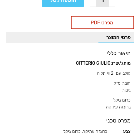
הוספה לסל
של
קולב
מסוגנן
מפרט PDF
עם
2
פרטי המוצר
ווי
תליה,
דגם
תיאור כללי
C453
מותג/יצרן:CITTERIO GIULIO
קולב עם 2 ווי תליה
חומר: מזק
גימור:
כרום ניקל
ברונזה עתיקה
מפרט טכני
צבע
ברונזה עתיקה, כרום ניקל