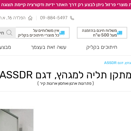
 מוצרי פרזול ניתן לבצע רק דרך האתר ידיות ודקורציה קיימת תצוגה 
09-884-5497
הפלדה 16, א.ת צפוני, נתניה
משלוח חינם בהזמנה
אין משלוחים על
מעל 500 ש"ח
כל מוצרי חיתוכים בקליק
חיתוכים בקליק
עשה זאת בעצמך
מבצעי
 דגם ASSDR
תקן תליה למגהץ, דגם ASSDR
(
פתרונות ארגון ואחסון ארונות קיר
)