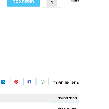
הוספה לסל
כמות
של
מתקן
תליה
למגהץ,
דגם
ASSDR
שתפו את המוצר
re
Share
Share
Share
on
on
on
on
פרטי המוצר
In
Pinterest
Facebook
WhatsApp