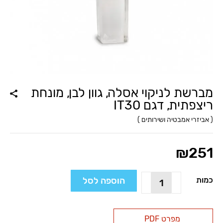
מברשת לניקוי אסלה, גוון לבן, מונחת
ריצפתית, דגם IT30
(
אביזרי אמבטיה ושירותים
)
₪
251
כמות
הוספה לסל
כמות
של
מברשת
לניקוי
מפרט PDF
אסלה,