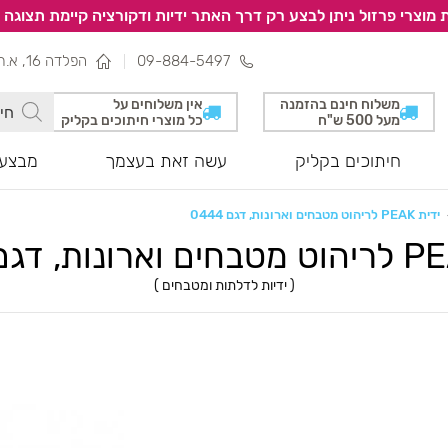
 מוצרי פרזול ניתן לבצע רק דרך האתר ידיות ודקורציה קיימת תצוגה 
09-884-5497
הפלדה 16, א.ת צפוני, נתניה
משלוח חינם בהזמנה
אין משלוחים על
מעל 500 ש"ח
כל מוצרי חיתוכים בקליק
חיתוכים בקליק
עשה זאת בעצמך
מבצעי
ידית PEAK לריהוט מטבחים וארונות, דגם 0444
Y
(
ידיות לדלתות ומטבחים
)