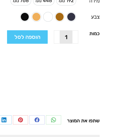
192 ממ
448 ממ
768 ממ
מידה
192 ממ
448 ממ
768 ממ
צבע
אפור מטאלי
לבן מט
חום כהה מטאלי
פליז כהה
שחור מוברש
כמות
כמות
הוספה לסל
של
ידית
PEAK
לריהוט
מטבחים
וארונות,
דגם
0444
שתפו את המוצר
re
Share
Share
Share
on
on
on
on