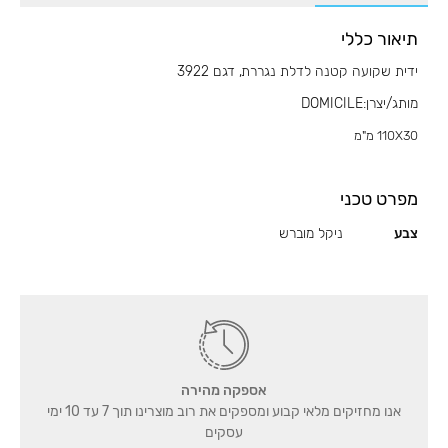
לדלת
תיאור כללי
נגררת,
דגם
ידית שקועה קטנה לדלת נגררת, דגם 3922
3922
מותג/יצרן:DOMICILE
110X30 מ"מ
מפרט טכני
צבע
ניקל מוברש
אספקה מהירה
אנו מחזיקים מלאי קבוע ומספקים את רוב מוצרינו תוך 7 עד 10 ימי
עסקים