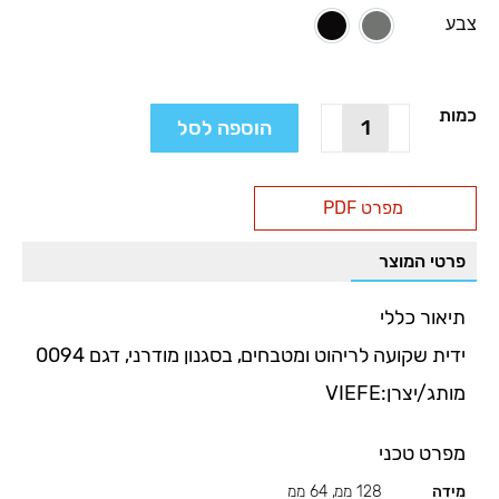
צבע
ניקל מוברש
שחור מט
כמות
כמות
הוספה לסל
של
ידית
שקועה
מפרט PDF
לריהוט
ומטבחים,
פרטי המוצר
בסגנון
מודרני,
דגם
תיאור כללי
0094
ידית שקועה לריהוט ומטבחים, בסגנון מודרני, דגם 0094
מותג/יצרן:VIEFE
מפרט טכני
מידה
128 ממ, 64 ממ