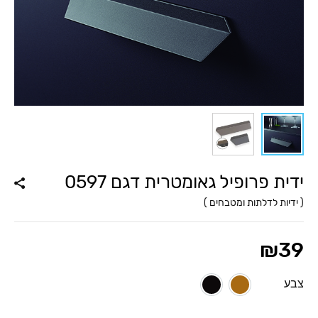
ידית פרופיל גאומטרית דגם 0597
(
ידיות לדלתות ומטבחים
)
₪
39
צבע
שחור מט
חום כהה מטאלי