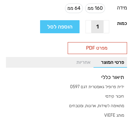
מידה
160 ממ
64 ממ
160 ממ
64 ממ
כמות
כמות
הוספה לסל
של
ידית
פרופיל
מפרט PDF
גאומטרית
דגם
פרטי המוצר
אחריות
0597
תיאור כללי
ידית פרופיל גאומטרית דגם 0597
חיבור קידמי
מתאימה לשידות, ארונות, ומטבחים
מותג VIEFE