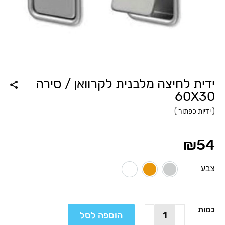
ידית לחיצה מלבנית לקרוואן / סירה
60X30
(
ידיות כפתור
)
₪
54
צבע
אלומיניום
ברונזה
לבן מט
כמות
כמות
הוספה לסל
של