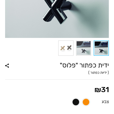
ידית כפתור "פלוס"
(
ידיות כפתור
)
₪
31
צבע
פליז מבריק
שחור מבריק