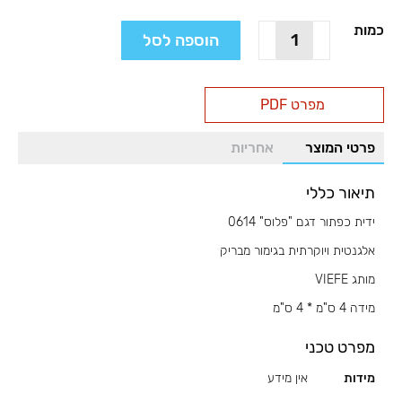
כמות
כמות
הוספה לסל
של
ידית
כפתור
מפרט PDF
"פלוס"
פרטי המוצר
אחריות
תיאור כללי
ידית כפתור דגם "פלוס" 0614
אלגנטית ויוקרתית בגימור מבריק
מותג VIEFE
מידה 4 ס"מ * 4 ס"מ
מפרט טכני
מידות
אין מידע