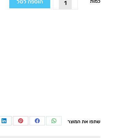
הוספה לסל
כמות
של
ידית
הפעלה
בעצוב
מודרני,
דגם
TL01
שתפו את המוצר
re
Share
Share
Share
on
on
on
on