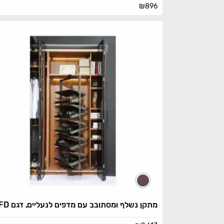
₪
896
מתקן נשלף ומסתובב עם מדפים לנעליים, דגם WFD