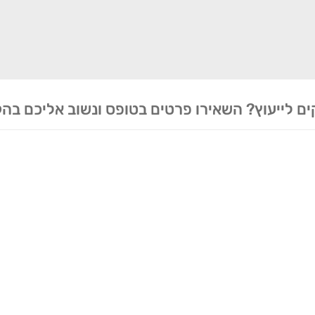
ים לייעוץ? השאירו פרטים בטופס ונשוב אליכם בה
ידע ליצירת קשר
שירותים
ניווט מהיר
ן למטבח
חיתוכים בקליק
מי אנחנו