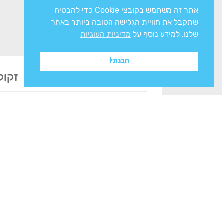
אתר זה משתמש בקובצי Cookie כדי להבטיח
שתקבל את חוויית הגלישה הטובה ביותר באתר
שלנו. למידע נוסף על
מדיניות העוגיות
הבנתי!
זקוק
אני מסכים/ה ל
מדיניות הפרטיות
ולעיבוד המ
צרו איתנו קשר
מחלקות החנות
מוצרי אחסון וארגו
רח' הפלדה 16, א.ת הצפוני,