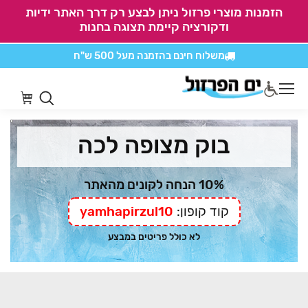
הזמנות מוצרי פרזול ניתן לבצע רק דרך האתר ידיות
ודקורציה קיימת תצוגה בחנות
משלוח חינם בהזמנה
מעל 500 ש"ח
אין משלוחים על
כל מוצרי חיתוכים בקליק
בוק מצופה לכה
10% הנחה לקונים מהאתר
קוד קופון:
yamhapirzul10
לא כולל פריטים במבצע