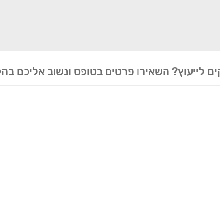
ים לייעוץ? השאירו פרטים בטופס ונשוב אליכם בה
ידע ליצירת קשר
שירותים
ניווט מהיר
ן למטבח
חיתוכים בקליק
מי אנחנו