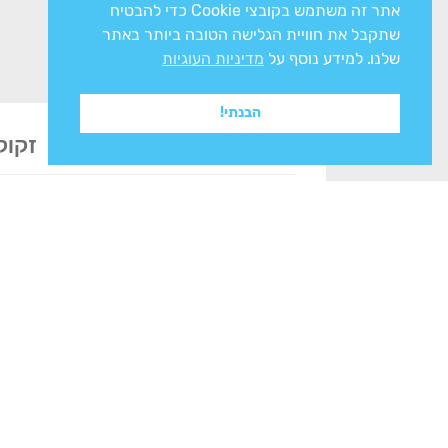
אתר זה משתמש בקובצי Cookie כדי להבטיח
שתקבל את חוויית הגלישה הטובה ביותר באתר
שלנו. למידע נוסף על
מדיניות העוגיות
הבנתי!
זקוק
אני מסכים/ה ל
מדיניות הפרטיות
ולעיבוד המ
צרו איתנו קשר
מחלקות החנות
מוצרי אחסון וארגו
רח' הפלדה 16, א.ת הצפוני,