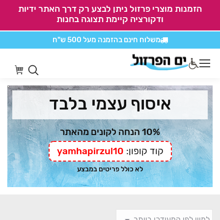
הזמנות מוצרי פרזול ניתן לבצע רק דרך האתר ידיות
ודקורציה קיימת תצוגה בחנות
משלוח חינם בהזמנה
מעל 500 ש"ח
אין משלוחים על
כל מוצרי חיתוכים בקליק
איסוף עצמי בלבד
10% הנחה לקונים מהאתר
קוד קופון:
yamhapirzul10
לא כולל פריטים במבצע