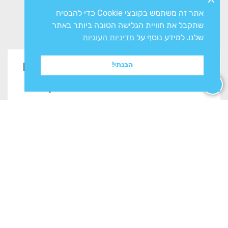
אתר זה משתמש בקובצי Cookie כדי להבטיח
שתקבל את חוויית הגלישה הטובה ביותר באתר
שלנו. למידע נוסף על
מדיניות העוגיות
זקוקים לייעוץ? השאירו פרטים
הבנתי!
בטופס ונשוב אליכם בהקדם
אני מסכים/ה ל
מדיניות הפרטיות
ולעיבוד המידע ליצירת
קשר